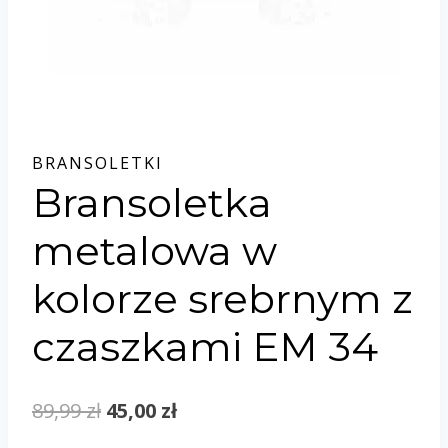
BRANSOLETKI
Bransoletka
metalowa w
kolorze srebrnym z
czaszkami EM 34
Original
Current
89,99
zł
45,00
zł