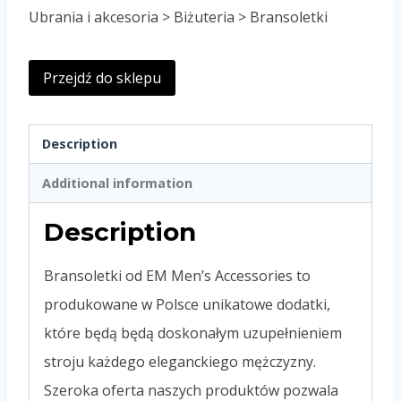
price
price
Ubrania i akcesoria > Biżuteria > Bransoletki
was:
is:
89,99 zł.
45,00 zł.
Przejdź do sklepu
Description
Additional information
Description
Bransoletki od EM Men’s Accessories to
produkowane w Polsce unikatowe dodatki,
które będą będą doskonałym uzupełnieniem
stroju każdego eleganckiego mężczyzny.
Szeroka oferta naszych produktów pozwala