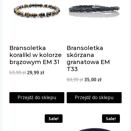
Bransoletka
Bransoletka
koraliki w kolorze
skórzana
brązowym EM 31
granatowa EM
T33
Original
Current
59,99
zł
29,99
zł
Original
Current
69,99
zł
35,00
zł
price
price
price
price
was:
is:
Przejdź do sklepu
Przejdź do sklepu
was:
is:
59,99 zł.
29,99 zł.
69,99 zł.
35,00 zł.
Sale!
Sale!