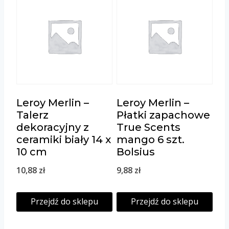
Leroy Merlin –
Leroy Merlin –
Talerz
Płatki zapachowe
dekoracyjny z
True Scents
ceramiki biały 14 x
mango 6 szt.
10 cm
Bolsius
10,88
zł
9,88
zł
Przejdź do sklepu
Przejdź do sklepu