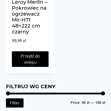
Leroy Merlin –
Pokrowiec na
ogrzewacz
Mir-H71
48×222 cm
czarny
99,99
zł
Przejdź do
sklepu
FILTRUJ WG CENY
Mi
Ma
Price:
90 zł
—
100 zł
Filter
pri
pri