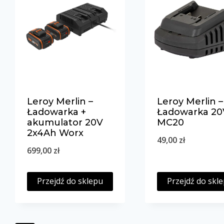
Leroy Merlin –
Leroy Merlin –
Ładowarka +
Ładowarka 20
akumulator 20V
MC20
2x4Ah Worx
49,00
zł
699,00
zł
Przejdź do sklepu
Przejdź do skl