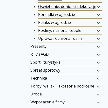
Oświetlenie, doniczki i dekoracje
Porządki w ogrodzie
Relaks w ogrodzie
Rośliny, nasiona, cebule
Uprawa i ochrona roślin
Prezenty
RTV i AGD
Sport i turystyka
Sprzęt sportowy
Technika
Torby, walizki i akcesoria podróżne
Uroda
Wyposażenie firmy