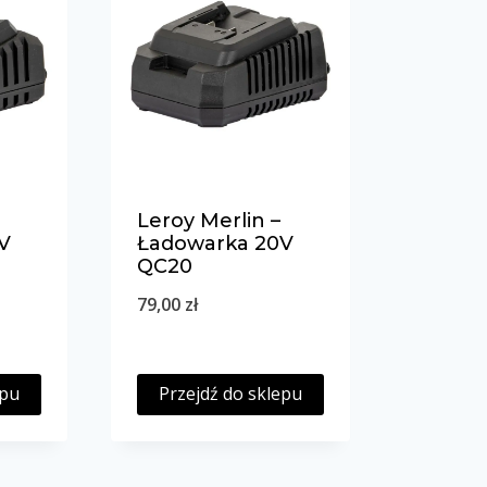
Leroy Merlin –
V
Ładowarka 20V
QC20
79,00
zł
epu
Przejdź do sklepu