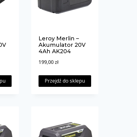
Leroy Merlin –
0V
Akumulator 20V
4Ah AK204
199,00
zł
epu
Przejdź do sklepu