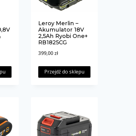
Leroy Merlin –
0,8V
Akumulator 18V
&
2,5Ah Ryobi One+
RB1825CG
399,00
zł
epu
Przejdź do sklepu