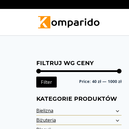
Skip
to
content
FILTRUJ WG CENY
Min
Ma
Price:
40 zł
—
1000 zł
Filter
pri
pri
KATEGORIE PRODUKTÓW
Bielizna
Biżuteria