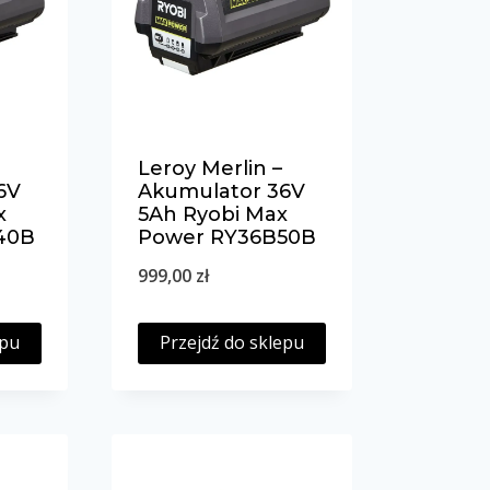
Leroy Merlin –
6V
Akumulator 36V
x
5Ah Ryobi Max
40B
Power RY36B50B
999,00
zł
epu
Przejdź do sklepu