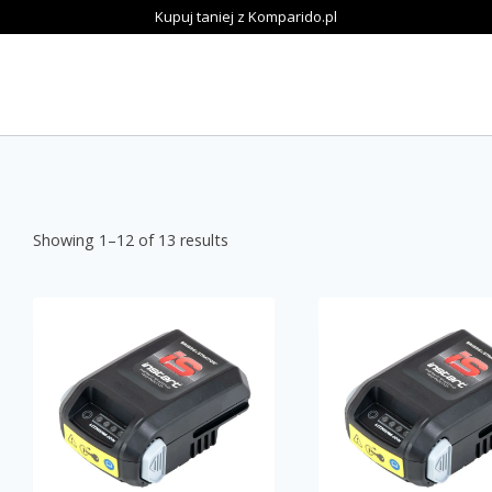
Kupuj taniej z Komparido.pl
Showing 1–12 of 13 results
x
ce
ce