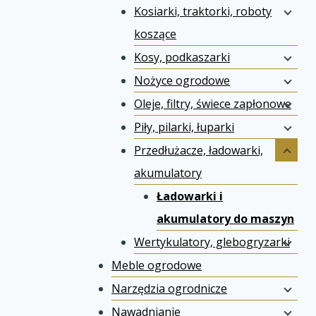
Kosiarki, traktorki, roboty
koszące
Kosy, podkaszarki
Nożyce ogrodowe
Oleje, filtry, świece zapłonowe
Piły, pilarki, łuparki
Przedłużacze, ładowarki,
akumulatory
Ładowarki i
akumulatory do maszyn
Wertykulatory, glebogryzarki
Meble ogrodowe
Narzędzia ogrodnicze
Nawadnianie