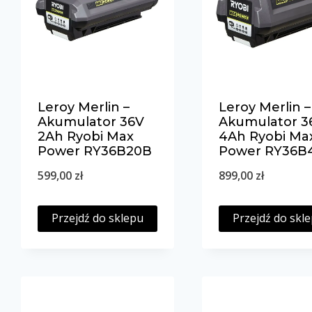
Leroy Merlin –
Leroy Merlin –
Akumulator 36V
Akumulator 3
2Ah Ryobi Max
4Ah Ryobi Ma
Power RY36B20B
Power RY36B
599,00
zł
899,00
zł
Przejdź do sklepu
Przejdź do skl