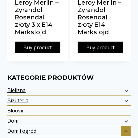
Leroy Merlin –
Leroy Merlin –
Żyrandol
Żyrandol
Rosendal
Rosendal
złoty 3 x E14
złoty E14
Markslojd
Markslojd
Buy product
Buy product
KATEGORIE PRODUKTÓW
Bielizna
Biżuteria
Bloovii
Dom
Dom i ogród